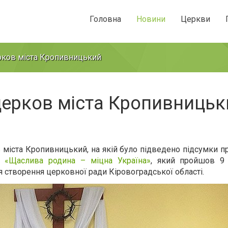
Головна
Новини
Церкви
рков міста Кропивницький
церков міста Кропивницьк
в міста Кропивницький, на якій було підведено підсумки 
ї «Щаслива родина – міцна Україна»
, який пройшов 9
створення церковної ради Кіровоградської області.