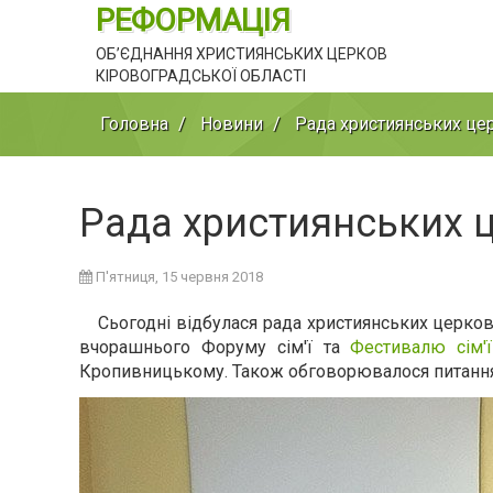
РЕФОРМАЦІЯ
ОБ’ЄДНАННЯ ХРИСТИЯНСЬКИХ ЦЕРКОВ
КІРОВОГРАДСЬКОЇ ОБЛАСТІ
Головна
Новини
Рада християнських це
Рада християнських 
П'ятниця, 15 червня 2018
Сьогодні відбулася рада християнських церко
вчорашнього Форуму сім'ї та
Фестивалю сім'
Кропивницькому. Також обговорювалося питання 