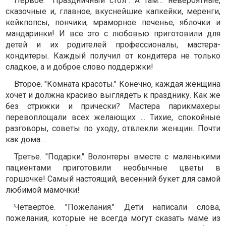
Первое. "Праздничный стол". А там… невероятные,
сказочные и, главное, вкуснейшие капкейки, меренги,
кейкпопсы, пончики, мраморное печенье, яблочки и
мандаринки! И все это с любовью приготовили для
детей и их родителей профессионалы, мастера-
кондитеры. Каждый получил от кондитера не только
сладкое, а и доброе слово поддержки!
Второе. "Комната красоты." Конечно, каждая женщина
хочет и должна красиво выглядеть к празднику. Как же
без стрижки и прически? Мастера парикмахеры
перевоплощали всех желающих ... Тихие, спокойные
разговоры, советы по уходу, отвлекли женщин. Почти
как дома…
Третье. "Подарки." Волонтеры вместе с маленькими
пациентами приготовили необычные цветы в
горшочке! Самый настоящий, весенний букет для самой
любимой мамочки!
Четвертое. "Пожелания." Дети написали слова,
пожелания, которые не всегда могут сказать маме из