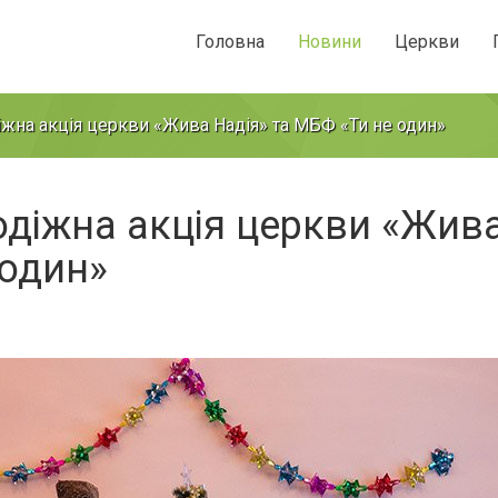
Головна
Новини
Церкви
іжна акція церкви «Жива Надія» та МБФ «Ти не один»
одіжна акція церкви «Жив
 один»