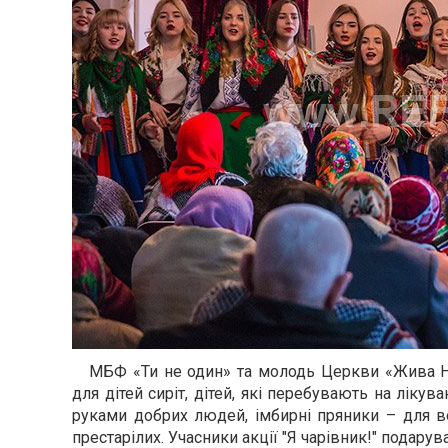
МБФ «Ти не один» та молодь Церкви «Жива На
для дітей сиріт, дітей, які перебувають на лікув
руками добрих людей, імбирні пряники – для во
престарілих. Учасники акції "Я чарівник!" подару