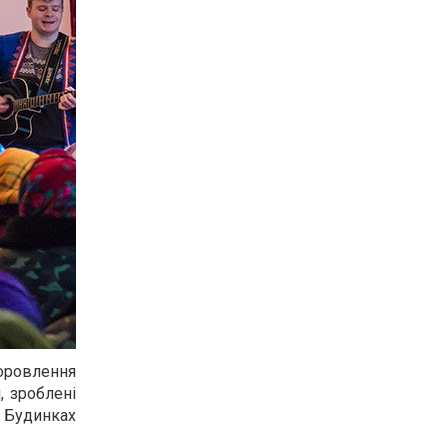
доровлення
, зроблені
і Будинках