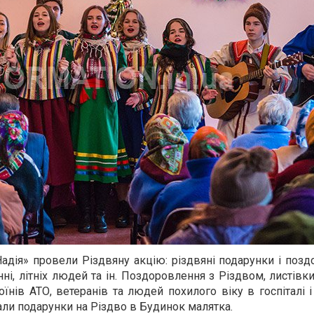
дія» провели Різдвяну акцію: різдвяні подарунки і поз
анні, літніх людей та ін. Поздоровлення з Різдвом, листівки
їнів АТО, ветеранів та людей похилого віку в госпіталі 
вали подарунки на Різдво в Будинок малятка.