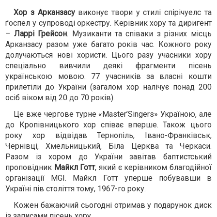
Хор з Арканзасу
виконує твори у стилі спірічуелс та
ґоспел у супроводі оркестру. Керівник хору та диригент
–
Ларрі Грейсон
. Музиканти та співаки з різних місць
Арканзасу разом уже багато років час. Кожного року
долучаються нові хористи. Цього разу учасники хору
спеціально вивчили деякі фрагменти пісень
українською мовою. 77 учасників за власні кошти
прилетіли до України (загалом хор налічує понад 200
осіб віком від 20 до 70 років).
Це вже чергове турне «Master’Singers» Україною, але
до Кропівницького хор співає вперше. Також цього
року хор відвідав Тернопіль, Івано-Франківськ,
Чернівці, Хмельницький, Біла Церква та Черкаси.
Разом із хором до України завітав баптистський
проповідник
Майкл Готт
, який є керівником благодійної
організації MGI. Майкл Готт уперше побувавши в
Україні пів століття тому, 1967-го року.
Кожен бажаючий сьогодні отримав у подарунок диск
із записами пісень хору.