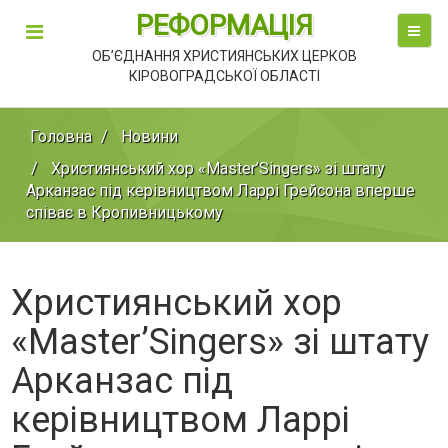
РЕФОРМАЦІЯ
ОБ’ЄДНАННЯ ХРИСТИЯНСЬКИХ ЦЕРКОВ
КІРОВОГРАДСЬКОЇ ОБЛАСТІ
Головна
Новини
Християнський хор «Master’Singers» зі штату
Арканзас під керівництвом Ларрі Грейсона вперше
співає в Кропивницькому
Християнський хор
«Master’Singers» зі штату
Арканзас під
керівництвом Ларрі