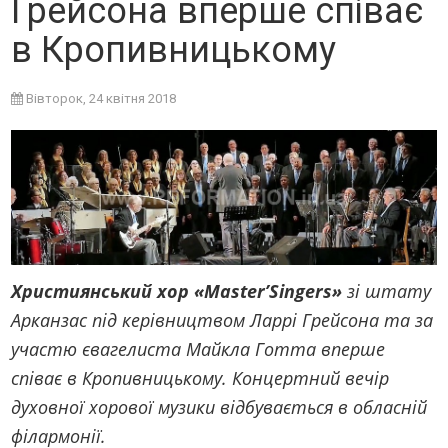
Грейсона вперше співає
в Кропивницькому
Вівторок, 24 квітня 2018
Християнський хор «Master’Singers»
зі штату
Арканзас під керівництвом Ларрі Грейсона та за
участю євагелиста Майкла Готта вперше
співає в Кропивницькому. Концертний вечір
духовної хорової музики відбувається в обласній
філармонії.